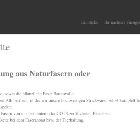
Einblicke
Ihr nächstes Fachge
tte
idung aus Naturfasern oder
le, sowie die pflanzliche Faser Baumwolle.
en Alb besitzen, in der wir unsere hochwertigen Strickwaren selbst komplett fe
Aspekte.
Fasern von uns bekannten oder GOTS zertifizierten Betrieben.
rkette bei dem Faseranbau bzw. der Tierhaltung.