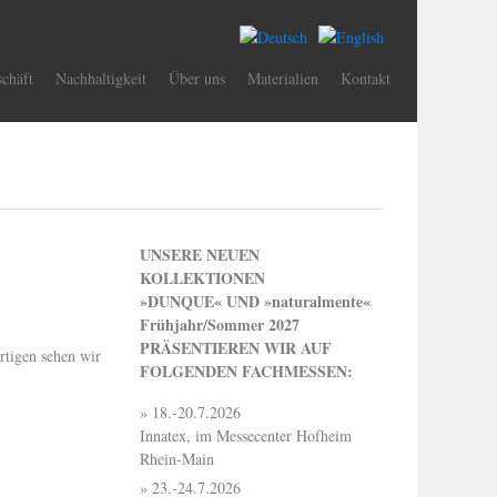
schäft
Nachhaltigkeit
Über uns
Materialien
Kontakt
UNSERE NEUEN
KOLLEKTIONEN
»DUNQUE« UND »naturalmente«
Frühjahr/Sommer 2027
PRÄSENTIEREN WIR AUF
rtigen sehen wir
FOLGENDEN FACHMESSEN:
» 18.-20.7.2026
Innatex, im Messecenter Hofheim
Rhein-Main
» 23.-24.7.2026