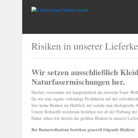
Risiken in unserer Lieferke
Wir setzen ausschließlich Kle
Naturfasermischungen her.
Hierbei verwenden wir hauptsächlich die tierische Faser Wol
Da wir eine eigene vollstufige Produktion auf der schwäbisch
hier keine Risiken im Hinblick auf soziale und ökologische 
Unsere Rohstoffe wiederum beziehen wir ab der Färbung der 
Daher sehen wir derzeit die größten Risiken in unserer Liefe
Bei Baumwollanbau bestehen generell folgende Risiken: